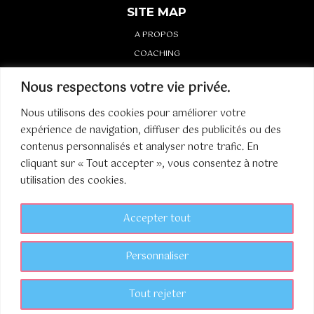
SITE MAP
A PROPOS
COACHING
LIVRE
Nous respectons votre vie privée.
CONTACT
Nous utilisons des cookies pour améliorer votre
expérience de navigation, diffuser des publicités ou des
Mentions légales
contenus personnalisés et analyser notre trafic. En
cliquant sur « Tout accepter », vous consentez à notre
utilisation des cookies.

Accepter tout
AS COACH

Personnaliser
Tout rejeter